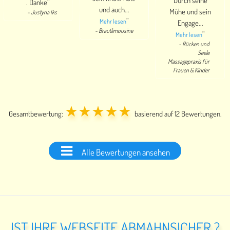
Durch seine
. Danke
”
und auch
...
Mühe und sein
-
Justyna Iks
”
Mehr lesen
Engage
...
-
Brautlimousine
”
Mehr lesen
-
Rücken und
Seele
Massagepraxis für
Frauen & Kinder
★★★★★
Gesamtbewertung:
basierend auf
12
Bewertungen.
Alle Bewertungen ansehen
IST IHRE WEBSEITE ABMAHNSICHER ?