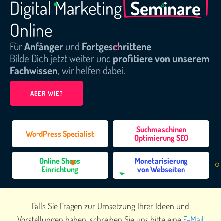
Seminare
Digital
Marketing
Online
Für
Anfänger
und
Fortgeschrittene
Bilde Dich jetzt weiter und
profitiere von
unserem
Fachwissen
, wir helfen dabei.
ABER WIE?
Suchmaschinen
WordPress Specialist
Optimierung SEO
Online Shops
Monetarisierung
Einrichtung
von Webseiten
Falls Sie Fragen zur Umsetzung Ihrer Ideen und
Vorstellungen haben, schreiben Sie uns bitte eine
E-Mail