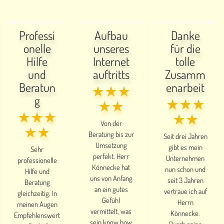
Professi
Aufbau
Danke
onelle
unseres
für die
Hilfe
Internet
tolle
und
auftritts
Zusamm
Beratun
enarbeit
★★★
g
★★★
★★
★★★
★★
Von der
★★
Beratung bis zur
Seit drei Jahren
Umsetzung
gibt es mein
Sehr
perfekt. Herr
Unternehmen
professionelle
Könnecke hat
nun schon und
Hilfe und
uns von Anfang
seit 3 Jahren
Beratung
an ein gutes
vertraue ich auf
gleichzeitig. In
Gefühl
Herrn
meinen Augen
vermittelt, was
Könnecke.
Empfehlenswert
sein know how