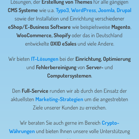
Lösungen, der
Erstellung von Themes
für alle gängigen
CMS Systeme
wie u.a.
Typo3
,
WordPress
,
Joomla
,
Drupal
sowie der Installation und Einrichtung verschiedener
eShop/E-Business Software
wie beispielsweise
Magento
,
WooCommerce, Shopify
oder das in Deutschland
entwickelte
OXID eSales
und viele Andere.
Wir bieten
IT-Lösungen
bei der
Einrichtung, Optimierung
und
Fehlerbereinigung
von
Server-
und
Computersystemen
.
Den
Full-Service
runden wir ab durch den Einsatz der
aktuellsten
Marketing-Strategien
um die angestrebten
Ziele unserer Kunden zu erreichen.
Wir beraten Sie auch gerne im Bereich
Crypto-
Währungen
und bieten Ihnen unsere volle Unterstützung